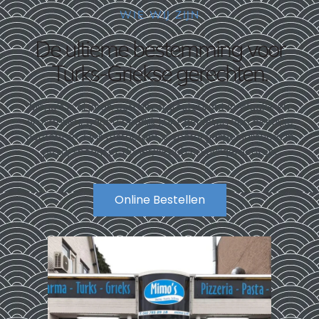
WIE WIJ ZIJN
De ultieme bestemming voor
Turks-Griekse gerechten.
Mimo’s is al jaren een bezorgrestaurant in Waalre en
omstreken, waar u heerlijk kunt genieten van heerlijke
gerechten. Ons restaurant is vooral gespecialiseerd in
pizza, shoarma, doner/kebab en grillgerechten.
Online Bestellen