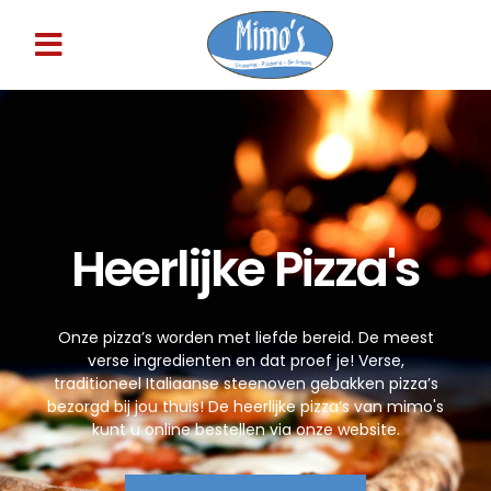
Online Bestellen
Heerlijke Pizza's
Onze pizza’s worden met liefde bereid. De meest
verse ingredienten en dat proef je! Verse,
traditioneel Italiaanse steenoven gebakken pizza’s
bezorgd bij jou thuis! De heerlijke pizza’s van mimo's
kunt u online bestellen via onze website.