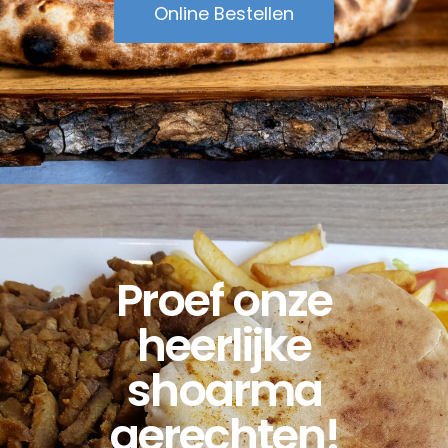
Online Bestellen
Proef onze
heerlijke
shoarma
gerechten!